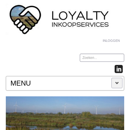
INLOGGEN
Zoeken...
MENU
HOME
WIE / WAT / HOE
Wie zijn wij?