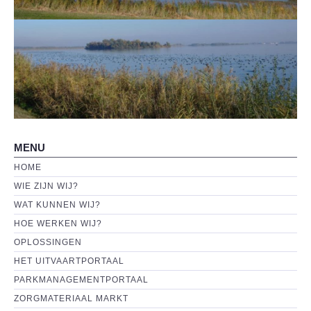
Wat kunnen wij?
Hoe werken wij?
OPLOSSINGEN
MVO
MENU
CONTACT
HOME
WIE ZIJN WIJ?
WAT KUNNEN WIJ?
HOE WERKEN WIJ?
OPLOSSINGEN
HET UITVAARTPORTAAL
PARKMANAGEMENTPORTAAL
ZORGMATERIAAL MARKT