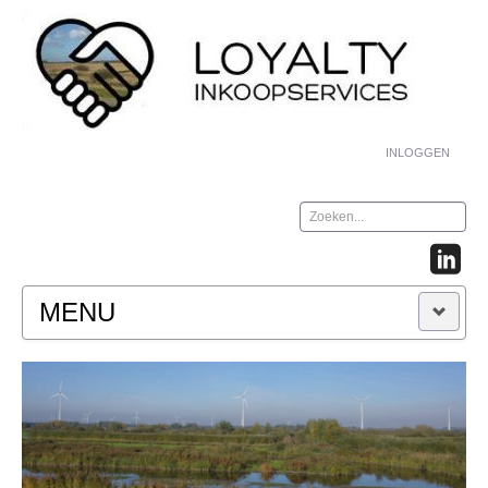
INLOGGEN
Zoeken...
MENU
HOME
WIE / WAT / HOE
Wie zijn wij?