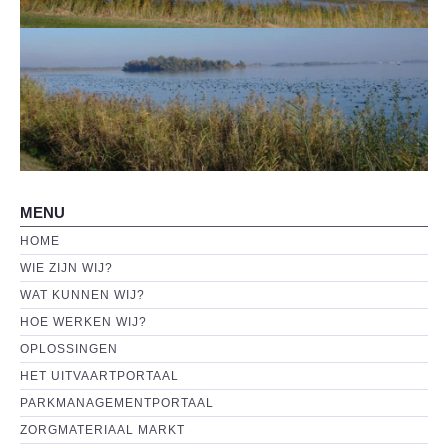
Wat kunnen wij?
Hoe werken wij?
OPLOSSINGEN
MVO
MENU
CONTACT
HOME
WIE ZIJN WIJ?
WAT KUNNEN WIJ?
HOE WERKEN WIJ?
OPLOSSINGEN
HET UITVAARTPORTAAL
PARKMANAGEMENTPORTAAL
ZORGMATERIAAL MARKT